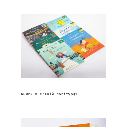
ІСТОРІЇ ВІД «EGMONT»
Книги в м'якій палітурці