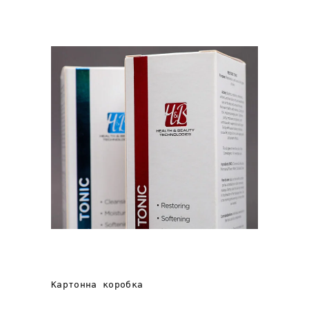
Health&Beauty ВІД
«Т.В.К. ГРУП»
Картонна коробка