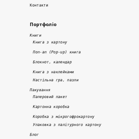
а 
і
н
Контакти
м
л
а
а
ь
л
Портфоліо
й
ш
и 
!
ж
е 
в
!
Книги
е 
1
ч
Книга з картону
в 
0 
а
Поп-ап (Pop-up) книга
д
р
с
Блокнот, календар
в
о
н
а 
кі
о 
Книга з наклейками
р
в
т
Настільна гра, пазли
а
. 
а 
Пакування
з
Я
я
Паперовий пакет
и 
к
кі
Картонна коробка
д
щ
с
е
о 
н
Коробка з мікрогофрокартону
ш
к
о
Упаковка з палітурного картону
е
о
, 
Блог
в
р
а 