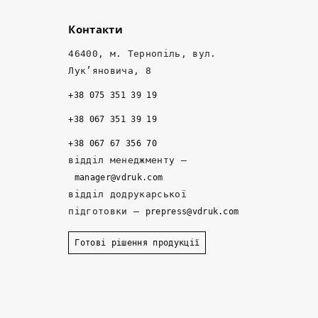
ш
о
м
Контакти
а
т
е
, 
к
н
46400, м. Тернопіль, вул.
ні
о 
е
Лук’яновича, 8
ж 
- 
д
+38 075 351 39 19
т
н
ж
а
а
е
+38 067 351 39 19
м 
д
р
+38 067 67 356 70
д
ій
и 
відділ менеджменту –
е 
ні 
р
manager@vdruk.com
р
п
о
відділ додрукарської
а
а
з
підготовки –
prepress@vdruk.com
ні
р
р
ш
т
о
Готові рішення продукції
е 
н
б
з
е
и
а
р
л
м
и
и 