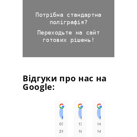
Потрібна стандартна
поліграфія?
Переходьте на сайт
готових рішень!
Відгуки про нас на
Google:
Людмила Огородник
Анатолій Мацьків
Андрій С
Г
07:56
13:35
14:30
07:24
0
21
18
14
15
2