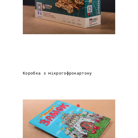
ДРУК екологічної
коробки для
ЛАБОРАТОРІЇ STEM від
«UGEARS»
Коробка з мікрогофрокартону