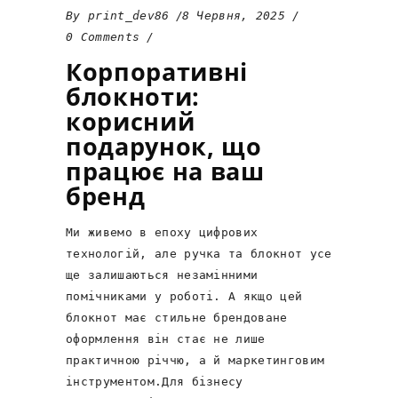
By
print_dev86
8 Червня, 2025
0 Comments
Корпоративні
блокноти:
корисний
подарунок, що
працює на ваш
бренд
Ми живемо в епоху цифрових
технологій, але ручка та блокнот усе
ще залишаються незамінними
помічниками у роботі. А якщо цей
блокнот має стильне брендоване
оформлення він стає не лише
практичною річчю, а й маркетинговим
інструментом.Для бізнесу