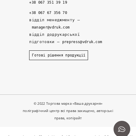
а
а
е
+38 067 351 39 19
м 
д
р
+38 067 67 356 70
д
ій
и 
відділ менеджменту –
е 
ні 
р
manager@vdruk.com
р
п
о
відділ додрукарської
а
а
з
підготовки –
prepress@vdruk.com
ні
р
р
ш
т
о
Готові рішення продукції
е 
н
б
з
е
и
а
р
л
м
и
и 
о
. 
к
в
З
о
л
а
н
© 2022 Торгова марка «Ваша друкарня»
я
в
с
поліграфічний центр всі права захищено, авторські
л
ж
т
права, копірайт
а
д
р
. 
и 
у