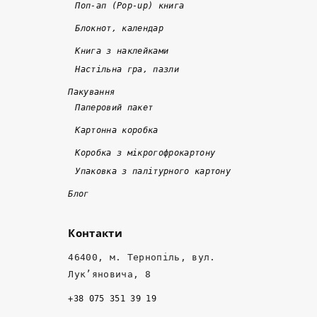
Поп-ап (Pop-up) книга
д
р
с
Блокнот, календар
в
о
н
а 
кі
о 
Книга з наклейками
р
в
т
Настільна гра, пазли
а
. 
а 
Пакування
з
Я
я
Паперовий пакет
и 
к
кі
Картонна коробка
д
щ
с
е
о 
н
Коробка з мікрогофрокартону
ш
к
о
Упаковка з палітурного картону
е
о
, 
Блог
в
р
а 
ш
о
м
Контакти
а
т
е
, 
к
н
46400, м. Тернопіль, вул.
ні
о 
е
Лук’яновича, 8
ж 
- 
д
+38 075 351 39 19
т
н
ж