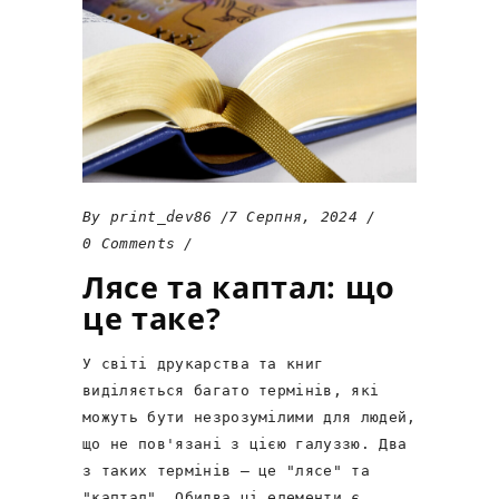
By
print_dev86
7 Серпня, 2024
0 Comments
Лясе та каптал: що
це таке?
У світі друкарства та книг
виділяється багато термінів, які
можуть бути незрозумілими для людей,
що не пов'язані з цією галуззю. Два
з таких термінів – це "лясе" та
"каптал". Обидва ці елементи є