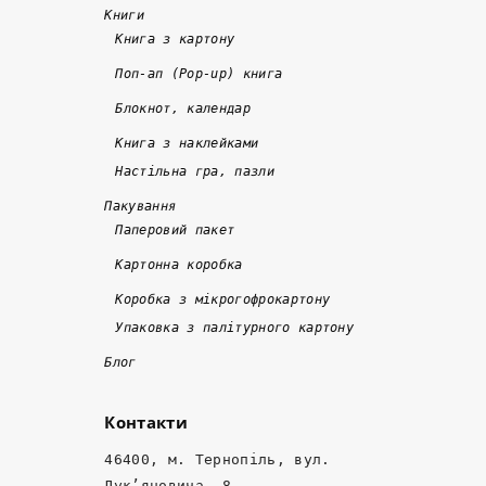
ж
е 
в
!
Книги
е 
1
ч
Книга з картону
в 
0 
а
Поп-ап (Pop-up) книга
д
р
с
Блокнот, календар
в
о
н
а 
кі
о 
Книга з наклейками
р
в
т
Настільна гра, пазли
а
. 
а 
Пакування
з
Я
я
Паперовий пакет
и 
к
кі
Картонна коробка
д
щ
с
е
о 
н
Коробка з мікрогофрокартону
ш
к
о
Упаковка з палітурного картону
е
о
, 
Блог
в
р
а 
ш
о
м
Контакти
а
т
е
, 
к
н
46400, м. Тернопіль, вул.
ні
о 
е
Лук’яновича, 8