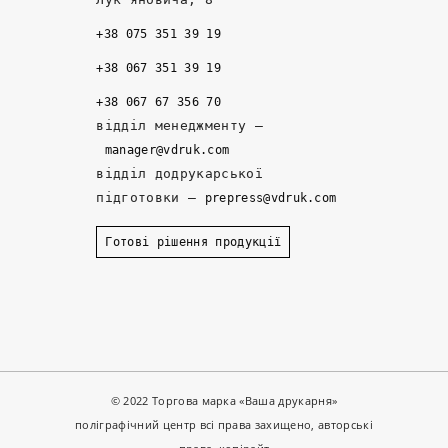
ж 
- 
д
+38 075 351 39 19
т
н
ж
а
а
е
+38 067 351 39 19
м 
д
р
+38 067 67 356 70
д
ій
и 
відділ менеджменту –
е 
ні 
р
manager@vdruk.com
р
п
о
відділ додрукарської
а
а
з
підготовки –
prepress@vdruk.com
ні
р
р
ш
т
о
Готові рішення продукції
е 
н
б
з
е
и
а
р
л
м
и
и 
о
. 
к
в
З
о
л
а
н
© 2022 Торгова марка «Ваша друкарня»
я
в
с
поліграфічний центр всі права захищено, авторські