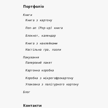
а
ь
л
Портфоліо
й
ш
и 
!
ж
е 
в
!
Книги
е 
1
ч
Книга з картону
в 
0 
а
Поп-ап (Pop-up) книга
д
р
с
Блокнот, календар
в
о
н
а 
кі
о 
Книга з наклейками
р
в
т
Настільна гра, пазли
а
. 
а 
Пакування
з
Я
я
Паперовий пакет
и 
к
кі
Картонна коробка
д
щ
с
е
о 
н
Коробка з мікрогофрокартону
ш
к
о
Упаковка з палітурного картону
е
о
, 
Блог
в
р
а 
ш
о
м
Контакти
а
т
е