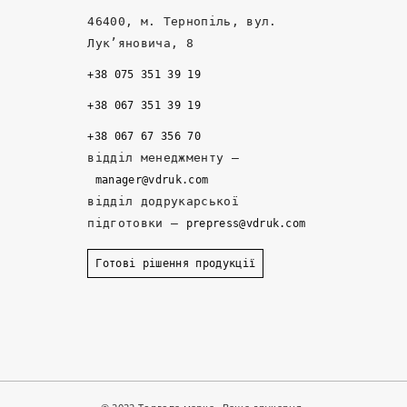
, 
к
н
46400, м. Тернопіль, вул.
ні
о 
е
Лук’яновича, 8
ж 
- 
д
+38 075 351 39 19
т
н
ж
а
а
е
+38 067 351 39 19
м 
д
р
+38 067 67 356 70
д
ій
и 
відділ менеджменту –
е 
ні 
р
manager@vdruk.com
р
п
о
відділ додрукарської
а
а
з
підготовки –
prepress@vdruk.com
ні
р
р
ш
т
о
Готові рішення продукції
е 
н
б
з
е
и
а
р
л
м
и
и 
о
. 
к
в
З
о