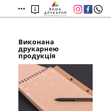
Виконана
друкарнею
продукція