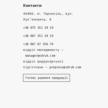
ш
о
м
Контакти
а
т
е
, 
к
н
46400, м. Тернопіль, вул.
ні
о 
е
Лук’яновича, 8
ж 
- 
д
+38 075 351 39 19
т
н
ж
а
а
е
+38 067 351 39 19
м 
д
р
+38 067 67 356 70
д
ій
и 
відділ менеджменту –
е 
ні 
р
manager@vdruk.com
р
п
о
відділ додрукарської
а
а
з
підготовки –
prepress@vdruk.com
ні
р
р
ш
т
о
Готові рішення продукції
е 
н
б
з
е
и
а
р
л
м
и
и 
о
. 
к