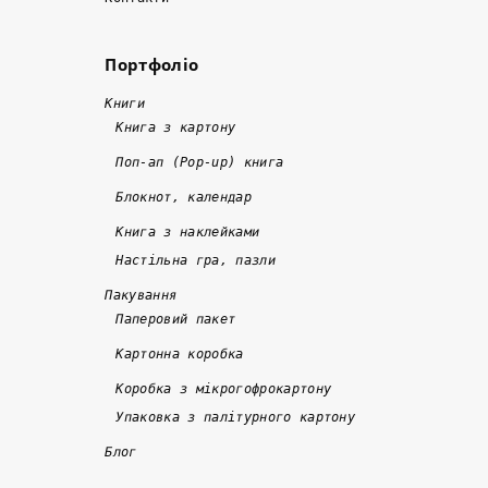
м
л
а
а
ь
л
Портфоліо
й
ш
и 
!
ж
е 
в
!
Книги
е 
1
ч
Книга з картону
в 
0 
а
Поп-ап (Pop-up) книга
д
р
с
Блокнот, календар
в
о
н
а 
кі
о 
Книга з наклейками
р
в
т
Настільна гра, пазли
а
. 
а 
Пакування
з
Я
я
Паперовий пакет
и 
к
кі
Картонна коробка
д
щ
с
е
о 
н
Коробка з мікрогофрокартону
ш
к
о
Упаковка з палітурного картону
е
о
, 
Блог
в
р
а 