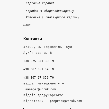
Картонна коробка
д
щ
с
е
о 
н
Коробка з мікрогофрокартону
ш
к
о
Упаковка з палітурного картону
е
о
, 
Блог
в
р
а 
ш
о
м
Контакти
а
т
е
, 
к
н
46400, м. Тернопіль, вул.
ні
о 
е
Лук’яновича, 8
ж 
- 
д
+38 075 351 39 19
т
н
ж
а
а
е
+38 067 351 39 19
м 
д
р
+38 067 67 356 70
д
ій
и 
відділ менеджменту –
е 
ні 
р
manager@vdruk.com
р
п
о
відділ додрукарської
а
а
з
підготовки –
prepress@vdruk.com
ні
р
р