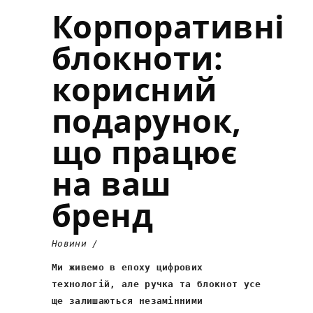
Корпоративні
блокноти:
корисний
подарунок,
що працює
на ваш
бренд
Новини
Ми живемо в епоху цифрових
технологій, але ручка та блокнот усе
ще залишаються незамінними