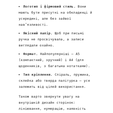
Логотип і фірмовий стиль.
Вони
мають бути присутні на обкладинці й
усередині, але без зайвої
нав’язливості.
Якісний папір.
Щоб при письмі
ручка не просвічувала, а записи
виглядали охайно.
Формат.
Найпопулярніші — A5
(компактний, зручний) і A4 (для
щоденників, з багатьма нотатками).
Тип кріплення.
Спіраль, пружина,
склейка або тверда палітурка – усе
залежить від цілей використання.
Також варто звернути увагу на
внутрішній дизайн сторінок:
лініювання, нумерацію, наявність