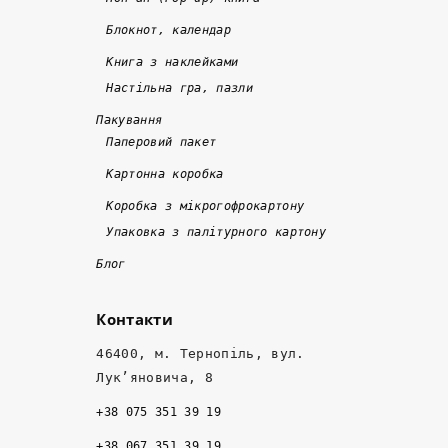
д
р
с
Блокнот, календар
в
о
н
а 
кі
о 
Книга з наклейками
р
в
т
Настільна гра, пазли
а
. 
а 
Пакування
з
Я
я
Паперовий пакет
и 
к
кі
Картонна коробка
д
щ
с
е
о 
н
Коробка з мікрогофрокартону
ш
к
о
Упаковка з палітурного картону
е
о
, 
Блог
в
р
а 
ш
о
м
Контакти
а
т
е
, 
к
н
46400, м. Тернопіль, вул.
ні
о 
е
Лук’яновича, 8
ж 
- 
д
+38 075 351 39 19
т
н
ж
а
а
е
+38 067 351 39 19