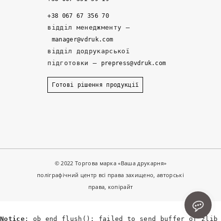
м 
д
р
+38 067 67 356 70
д
ій
и 
відділ менеджменту –
е 
ні 
р
manager@vdruk.com
р
п
о
відділ додрукарської
а
а
з
підготовки –
prepress@vdruk.com
ні
р
р
ш
т
о
Готові рішення продукції
е 
н
б
з
е
и
а
р
л
м
и
и 
о
. 
к
в
З
о
л
а
н
© 2022 Торгова марка «Ваша друкарня»
я
в
с
поліграфічний центр всі права захищено, авторські
л
ж
т
права, копірайт
а
д
р
. 
и 
у
Notice
: ob_end_flush(): failed to send buffer of zlib