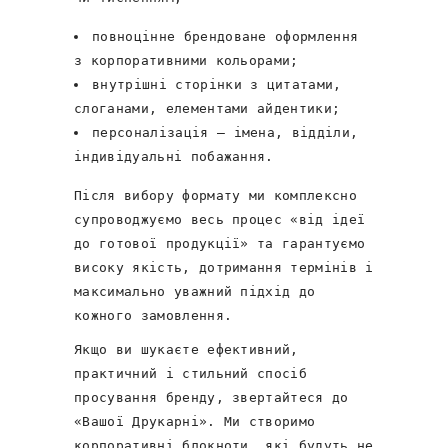
повноцінне брендоване оформлення
з корпоративними кольорами;
внутрішні сторінки з цитатами,
слоганами, елементами айдентики;
персоналізація – імена, відділи,
індивідуальні побажання.
Після вибору формату ми комплексно
супроводжуємо весь процес «від ідеї
до готової продукції» та гарантуємо
високу якість, дотримання термінів і
максимально уважний підхід до
кожного замовлення.
Якщо ви шукаєте ефективний,
практичний і стильний спосіб
просування бренду, звертайтеся до
«Вашої Друкарні». Ми створимо
корпоративні блокноти, які будуть не