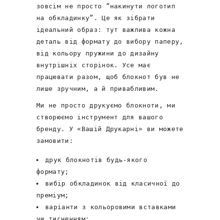
зовсім не просто “накинути логотип
на обкладинку”. Це як зібрати
ідеальний образ: тут важлива кожна
деталь від формату до вибору паперу,
від кольору пружини до дизайну
внутрішніх сторінок. Усе має
працювати разом, щоб блокнот був не
лише зручним, а й привабливим.
Ми не просто друкуємо блокноти, ми
створюємо інструмент для вашого
бренду. У «Вашій Друкарні» ви можете
замовити:
друк блокнотів будь-якого
формату;
вибір обкладинок від класичної до
преміум;
варіанти з кольоровими вставками
чи тисненням;