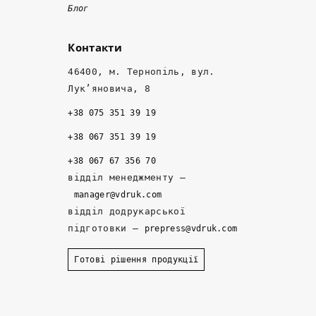
Блог
в
р
а 
ш
о
м
Контакти
а
т
е
, 
к
н
46400, м. Тернопіль, вул.
ні
о 
е
Лук’яновича, 8
ж 
- 
д
+38 075 351 39 19
т
н
ж
а
а
е
+38 067 351 39 19
м 
д
р
+38 067 67 356 70
д
ій
и 
відділ менеджменту –
е 
ні 
р
manager@vdruk.com
р
п
о
відділ додрукарської
а
а
з
підготовки –
prepress@vdruk.com
ні
р
р
ш
т
о
Готові рішення продукції
е 
н
б
з
е
и
а
р
л