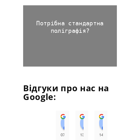
Потрібна стандартна
поліграфія?
Відгуки про нас на
Google:
Людмила Огородник
Анатолій Мацьків
Андрій С
Г
07:56
13:35
14:30
07:24
0