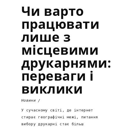
Чи варто
працювати
лише з
місцевими
друкарнями:
переваги і
виклики
Новини
У сучасному світі, де інтернет
стирає географічні межі, питання
вибору друкарні стає більш