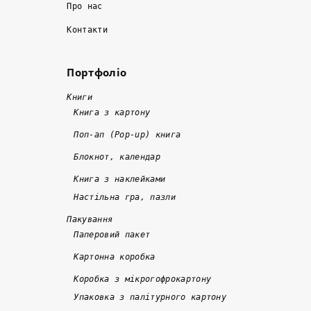
Про нас
ін
б
о
а 
і
н
Контакти
м
л
а
а
ь
л
Портфоліо
й
ш
и 
!
ж
е 
в
!
Книги
е 
1
ч
Книга з картону
в 
0 
а
Поп-ап (Pop-up) книга
д
р
с
Блокнот, календар
в
о
н
а 
кі
о 
Книга з наклейками
р
в
т
Настільна гра, пазли
а
. 
а 
Пакування
з
Я
я
Паперовий пакет
и 
к
кі
Картонна коробка
д
щ
с
е
о 
н
Коробка з мікрогофрокартону
ш
к
о
Упаковка з палітурного картону
е
о
, 